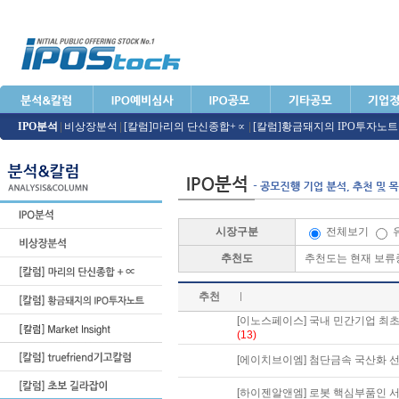
IPO분석
|
비상장분석
|
[칼럼]마리의 단신종합+∝
|
[칼럼]황금돼지의 IPO투자노트
시장구분
전체보기
추천도
추천도는 현재 보
추천
[이노스페이스] 국내 민간기업 최초로
(13)
[에이치브이엠] 첨단금속 국산화 
[하이젠알앤엠] 로봇 핵심부품인 서