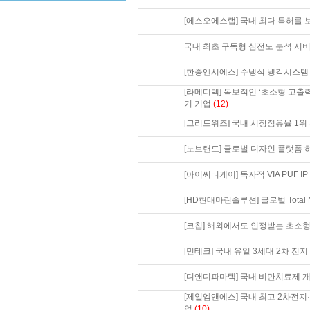
[에스오에스랩] 국내 최다 특허를
국내 최초 구독형 심전도 분석 서비
[한중엔시에스] 수냉식 냉각시스템
[라메디텍] 독보적인 ‘초소형 고출
기 기업
(12)
[그리드위즈] 국내 시장점유율 1
[노브랜드] 글로벌 디자인 플랫폼 
[아이씨티케이] 독자적 VIA PUF 
[HD현대마린솔루션] 글로벌 Total Ma
[코칩] 해외에서도 인정받는 초소
[민테크] 국내 유일 3세대 2차 전
[디앤디파마텍] 국내 비만치료제 개
[제일엠앤에스] 국내 최고 2차전
업
(10)