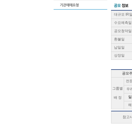
대규모 IR
수요예측일
공모청약일
환불일
납일일
상장일
공모
전
그룹별
우
일
배 정
해
참고