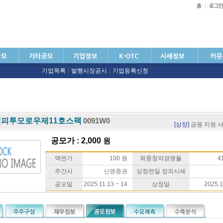
기업목록
|
발행시장공시
|
기업등록신청
피투모로우제11호스팩
0091W0
[상장]
금융 지원 
공모가 : 2,000
원
액면가
100 원
최종청약경쟁율
41
주간사
신영증권
상장전일 장외시세
공모일
2025.11.13 ~ 14
상장일
2025.1