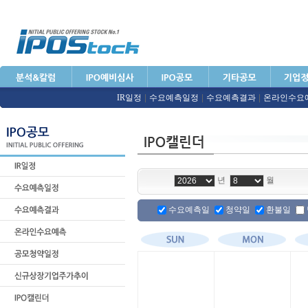
IR일정
|
수요예측일정
|
수요예측결과
|
온라인수요
년
월
수요예측일
청약일
환불일