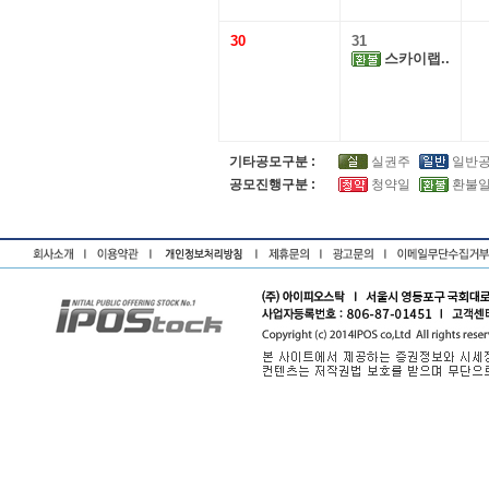
30
31
스카이랩..
기타공모구분 :
실권주
일반
공모진행구분 :
청약일
환불