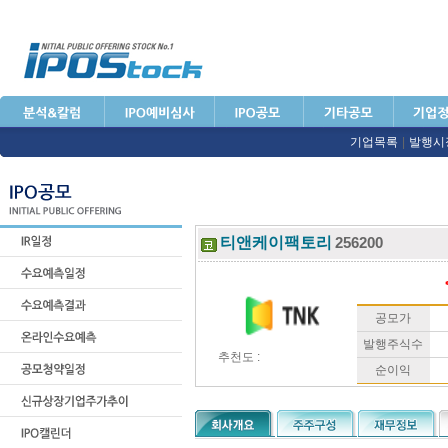
기업목록
|
발행시
티앤케이팩토리
256200
공모가
발행주식수
추천도 :
순이익